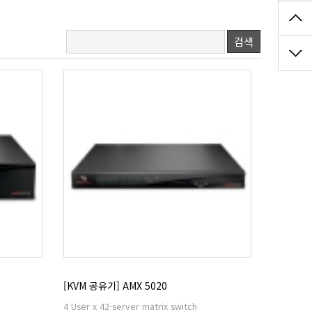
검색
[KVM 공유기] AMX 5020
4 User x 42-server matrix switch