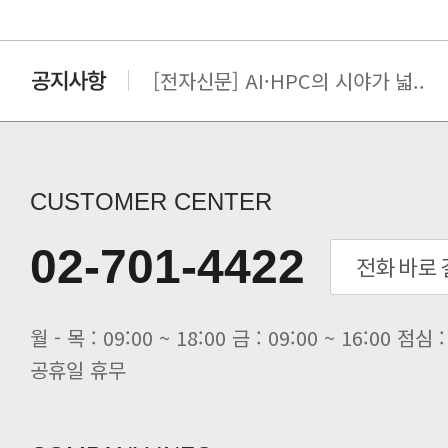
[전자신문] AI·HPC의 시야가 넓..
[전자신문] 우리 AI·HPC 제대로..
[전자신문] All In One AI..
[세미나] TAE SUNG S&E T..
[전자신문] “민감 데이터도 안심하고.
CUSTOMER CENTER
[전자신문] 테라텍-엣지에이아이, 국.
[전자신문] 테라텍과 함께 최적의 H.
02-701-4422
[전자신문] AI 인프라 써보고 결정..
[전자신문] 공영삼 테라텍 대표 “단..
[전자신문] 당신의 AI GPU, 지..
공휴일 휴무