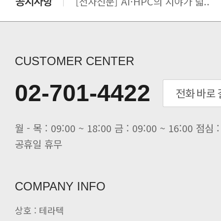
[전자신문] AI·HPC의 시야가 넓..
[전자신문] 우리 AI·HPC 제대로..
[전자신문] All In One AI..
[세미나] TAE SUNG S&E T..
[전자신문] “민감 데이터도 안심하고.
CUSTOMER CENTER
[전자신문] 테라텍-엣지에이아이, 국.
[전자신문] 테라텍과 함께 최적의 H.
02-701-4422
[전자신문] AI 인프라 써보고 결정..
[전자신문] 공영삼 테라텍 대표 “단..
[전자신문] 당신의 AI GPU, 지..
공휴일 휴무
COMPANY INFO
상호 : 테라텍