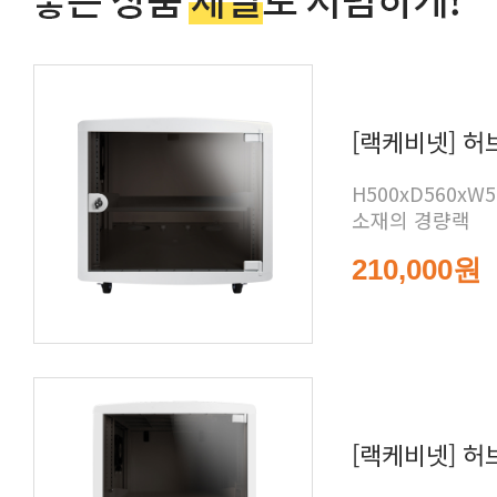
[랙케비넷] 허브
소재의 경량랙
210,000원
[랙케비넷] 허브