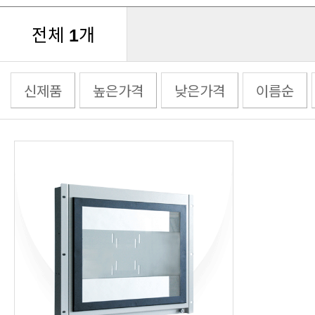
전체
개
1
신제품
높은가격
낮은가격
이름순