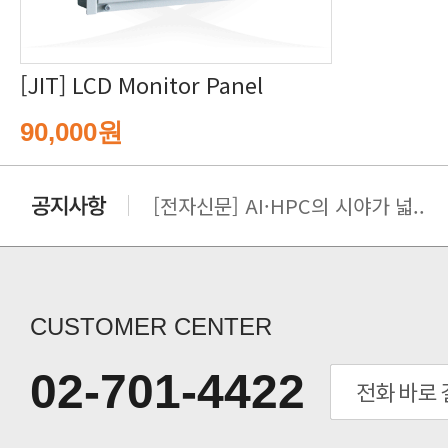
[JIT] LCD Monitor Panel
90,000원
[전자신문] AI·HPC의 시야가 넓..
[전자신문] 우리 AI·HPC 제대로..
[전자신문] All In One AI..
[세미나] TAE SUNG S&E T..
[전자신문] “민감 데이터도 안심하고.
CUSTOMER CENTER
[전자신문] 테라텍-엣지에이아이, 국.
[전자신문] 테라텍과 함께 최적의 H.
02-701-4422
[전자신문] AI 인프라 써보고 결정..
[전자신문] 공영삼 테라텍 대표 “단..