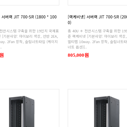
0)
.
너트 옵션)]..
0원
805,000원