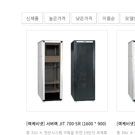
신제품
높은가격
낮은가격
이름순
모델
[랙케비넷] 서버랙 JIT 700-SR (1600 * 900)
[랙케비넷] 