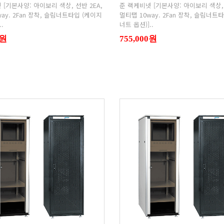
.
너트 옵션)]..
0원
755,000원