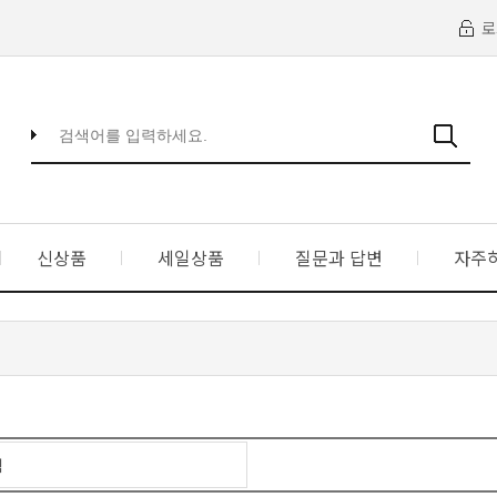
로
신상품
세일상품
질문과 답변
자주
랙