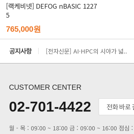
5
765,000원
[전자신문] AI·HPC의 시야가 넓..
[전자신문] 우리 AI·HPC 제대로..
[전자신문] All In One AI..
[세미나] TAE SUNG S&E T..
[전자신문] “민감 데이터도 안심하고.
CUSTOMER CENTER
[전자신문] 테라텍-엣지에이아이, 국.
[전자신문] 테라텍과 함께 최적의 H.
02-701-4422
[전자신문] AI 인프라 써보고 결정..
[전자신문] 공영삼 테라텍 대표 “단..
[전자신문] 당신의 AI GPU, 지..