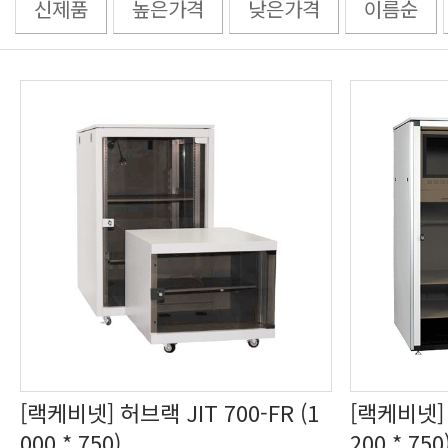
신제품
높은가격
낮은가격
이름순
000 * 750)
200 * 750