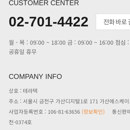
[전자신문] “민감 데이터도 안심하고.
CUSTOMER CENTER
[전자신문] 테라텍-엣지에이아이, 국.
[전자신문] 테라텍과 함께 최적의 H.
02-701-4422
[전자신문] AI 인프라 써보고 결정..
[전자신문] 공영삼 테라텍 대표 “단..
[전자신문] 당신의 AI GPU, 지..
공휴일 휴무
COMPANY INFO
상호 : 테라텍
주소 : 서울시 금천구 가산디지털1로 171 가산에스케이브
사업자등록번호 : 106-81-63656
(정보확인)
천-0374호