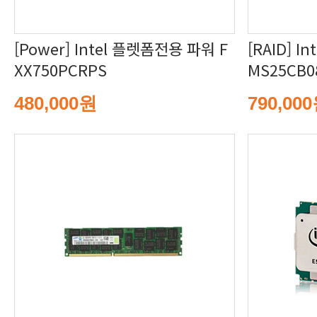
XX750PCRPS
MS25CB0
480,000원
790,00