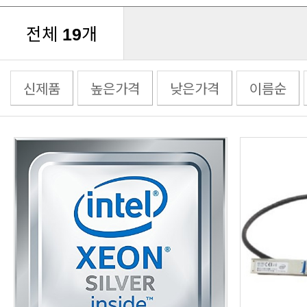
전체
개
19
신제품
높은가격
낮은가격
이름순