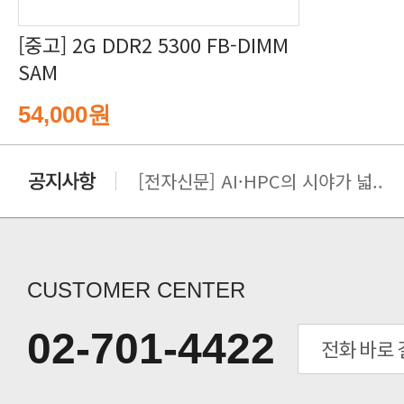
SAM
54,000원
[전자신문] AI·HPC의 시야가 넓..
[전자신문] 우리 AI·HPC 제대로..
[전자신문] All In One AI..
[세미나] TAE SUNG S&E T..
[전자신문] “민감 데이터도 안심하고.
CUSTOMER CENTER
[전자신문] 테라텍-엣지에이아이, 국.
[전자신문] 테라텍과 함께 최적의 H.
02-701-4422
[전자신문] AI 인프라 써보고 결정..
[전자신문] 공영삼 테라텍 대표 “단..