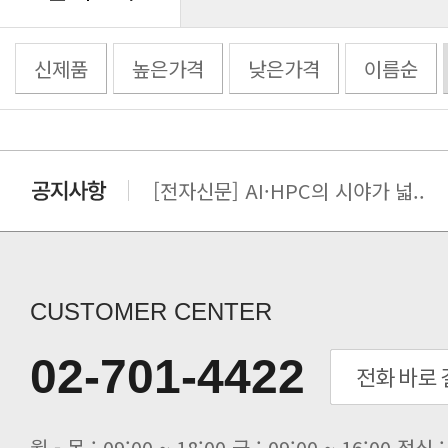
신제품
높은가격
낮은가격
이름순
[전자신문] AI·HPC의 시야가 넓..
[전자신문] 우리 AI·HPC 제대로..
[전자신문] All In One AI..
[세미나] TAE SUNG S&E T..
[전자신문] “민감 데이터도 안심하고.
CUSTOMER CENTER
[전자신문] 테라텍-엣지에이아이, 국.
[전자신문] 테라텍과 함께 최적의 H.
02-701-4422
[전자신문] AI 인프라 써보고 결정..
[전자신문] 공영삼 테라텍 대표 “단..
[전자신문] 당신의 AI GPU, 지..