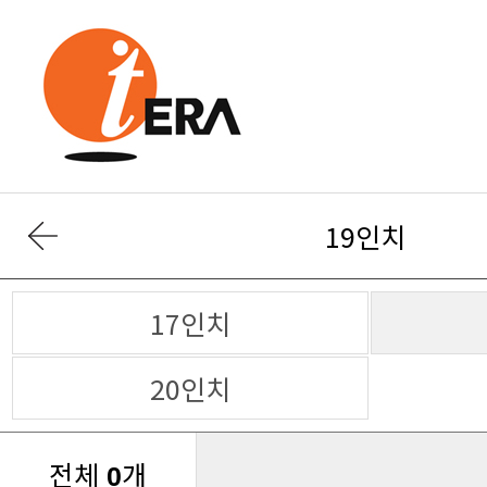
19인치
17인치
20인치
전체
개
0