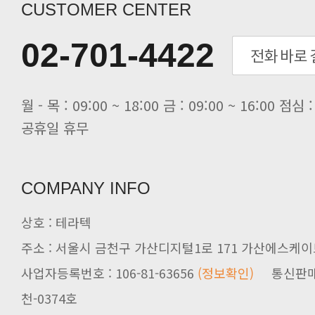
[전자신문] “민감 데이터도 안심하고.
CUSTOMER CENTER
[전자신문] 테라텍-엣지에이아이, 국.
[전자신문] 테라텍과 함께 최적의 H.
02-701-4422
[전자신문] AI 인프라 써보고 결정..
[전자신문] 공영삼 테라텍 대표 “단..
[전자신문] 당신의 AI GPU, 지..
공휴일 휴무
COMPANY INFO
상호 : 테라텍
주소 : 서울시 금천구 가산디지털1로 171 가산에스케이브
사업자등록번호 : 106-81-63656
(정보확인)
천-0374호