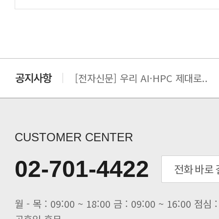
[전자신문] AI·HPC의 시야가 넓..
[전자신문] 우리 AI·HPC 제대로..
[전자신문] All In One AI..
[세미나] TAE SUNG S&E T..
[전자신문] “민감 데이터도 안심하고.
[전자신문] 테라텍-엣지에이아이, 국.
CUSTOMER CENTER
[전자신문] 테라텍과 함께 최적의 H.
[전자신문] AI 인프라 써보고 결정..
02-701-4422
[전자신문] 공영삼 테라텍 대표 “단..
[전자신문] 당신의 AI GPU, 지..