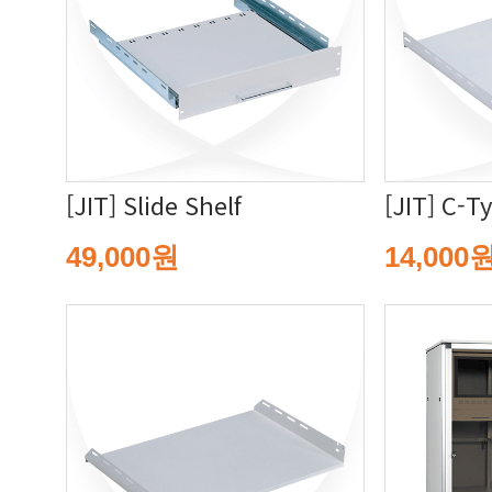
[JIT] Slide Shelf
[JIT] C-T
49,000원
14,000