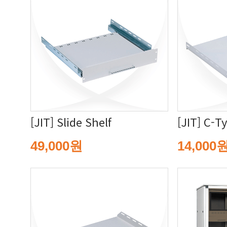
[JIT] Slide Shelf
[JIT] C-T
49,000원
14,000