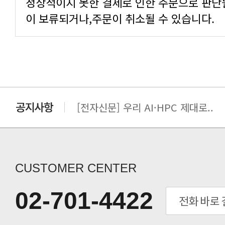
이 보류되거나,주문이 취소될 수 있습니다.
[전자신문] AI·HPC의 시야가 넓..
[전자신문] 우리 AI·HPC 제대로..
[전자신문] All In One AI..
[세미나] TAE SUNG S&E T..
[전자신문] “민감 데이터도 안심하고.
[전자신문] 테라텍-엣지에이아이, 국.
CUSTOMER CENTER
[전자신문] 테라텍과 함께 최적의 H.
[전자신문] AI 인프라 써보고 결정..
02-701-4422
[전자신문] 공영삼 테라텍 대표 “단..
[전자신문] 당신의 AI GPU, 지..