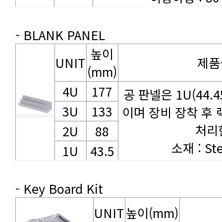
- BLANK PANEL
UNIT
제품
(mm)
4U
177
3U
133
처리
2U
88
소재 : Ste
1U
43.5
- Key Board Kit
UNIT
높이(mm)