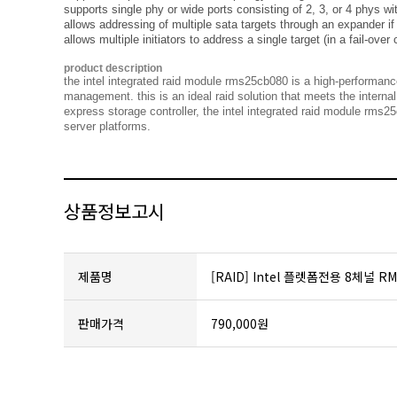
supports single phy or wide ports consisting of 2, 3, or 4 phys wi
allows addressing of multiple sata targets through an expander if
allows multiple initiators to address a single target (in a fail-ove
product description
server platforms.
상품정보고시
제품명
[RAID] Intel 플렛폼전용 8체널 RM
판매가격
790,000원