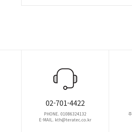
02-701-4422
PHONE. 01086324132
주
E-MAIL. kth@teratec.co.kr