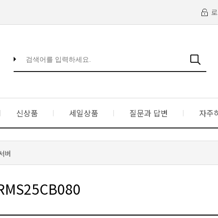
로
신상품
세일상품
질문과 답변
자주
서버
 RMS25CB080