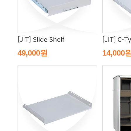
[JIT] Slide Shelf
[JIT] C-T
49,000원
14,000