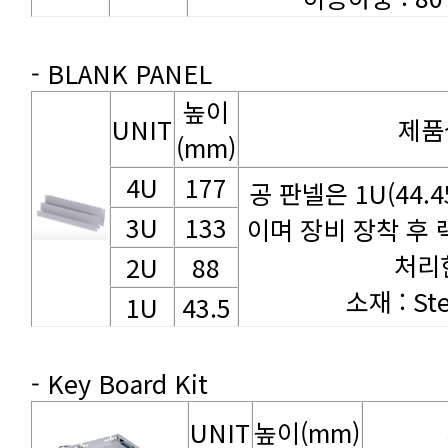
- BLANK PANEL
UNIT
제품
(mm)
4U
177
3U
133
처리
2U
88
소재 : Ste
1U
43.5
- Key Board Kit
UNIT
높이(mm)