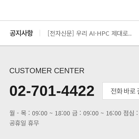
[전자신문] AI·HPC의 시야가 넓..
[전자신문] 우리 AI·HPC 제대로..
[전자신문] All In One AI..
[세미나] TAE SUNG S&E T..
[전자신문] “민감 데이터도 안심하고.
[전자신문] 테라텍-엣지에이아이, 국.
CUSTOMER CENTER
[전자신문] 테라텍과 함께 최적의 H.
[전자신문] AI 인프라 써보고 결정..
02-701-4422
[전자신문] 공영삼 테라텍 대표 “단..
[전자신문] 당신의 AI GPU, 지..
공휴일 휴무